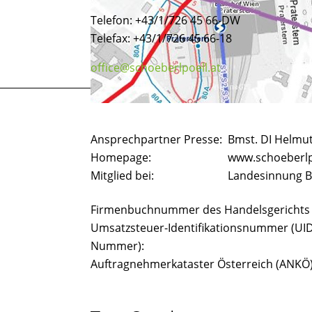
Telefon: +43/1/726 45 66-DW
Telefax: +43/1/726 45 66-18
office@schoeberlpoell.at
Ansprechpartner Presse:
Bmst. DI Helmu
Homepage:
www.schoeberlp
Mitglied bei:
Landesinnung 
Firmenbuchnummer des Handelsgerichts
Umsatzsteuer-Identifikationsnummer (UID
Nummer):
Auftragnehmerkataster Österreich (ANKÖ)