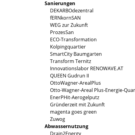
Sanierungen
DEKARBOdezentral
fERNkornSAN
WEG zur Zukunft
ProzesSan
ECO-Transformation
Kolpingquartier
SmartCity Baumgarten
Transform Ternitz
Innovationslabor RENOWAVE.AT
QUEEN Gudrun II
OttoWagner-ArealPlus
Otto-Wagner-Areal Plus-Energie-Quar
EnerPHit-Aerogelputz
Gründerzeit mit Zukunft
magenta goes green
Zuwog
Abwassernutzung
Drain2Energy