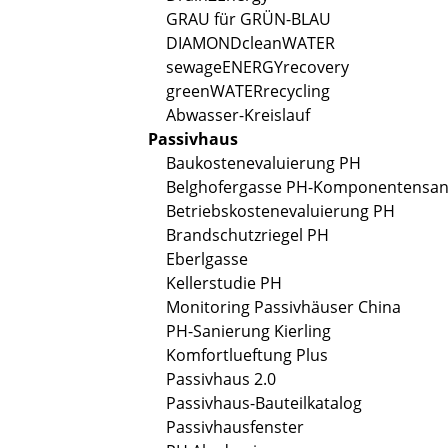
GRAU für GRÜN-BLAU
DIAMONDcleanWATER
sewageENERGYrecovery
greenWATERrecycling
Abwasser-Kreislauf
Passivhaus
Baukostenevaluierung PH
Belghofergasse PH-Komponentensan
Betriebskostenevaluierung PH
Brandschutzriegel PH
Eberlgasse
Kellerstudie PH
Monitoring Passivhäuser China
PH-Sanierung Kierling
Komfortlueftung Plus
Passivhaus 2.0
Passivhaus-Bauteilkatalog
Passivhausfenster