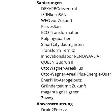
Sanierungen
DEKARBOdezentral
fERNkornSAN
WEG zur Zukunft
ProzesSan
ECO-Transformation
Kolpingquartier
SmartCity Baumgarten
Transform Ternitz
Innovationslabor RENOWAVE.AT
QUEEN Gudrun II
OttoWagner-ArealPlus
Otto-Wagner-Areal Plus-Energie-Quar
EnerPHit-Aerogelputz
Gründerzeit mit Zukunft
magenta goes green
Zuwog
Abwassernutzung
Drain2Energy