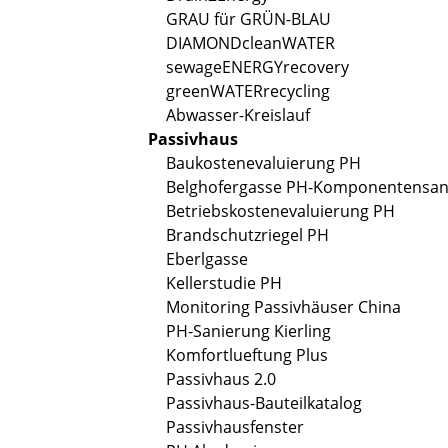
GRAU für GRÜN-BLAU
DIAMONDcleanWATER
sewageENERGYrecovery
greenWATERrecycling
Abwasser-Kreislauf
Passivhaus
Baukostenevaluierung PH
Belghofergasse PH-Komponentensan
Betriebskostenevaluierung PH
Brandschutzriegel PH
Eberlgasse
Kellerstudie PH
Monitoring Passivhäuser China
PH-Sanierung Kierling
Komfortlueftung Plus
Passivhaus 2.0
Passivhaus-Bauteilkatalog
Passivhausfenster