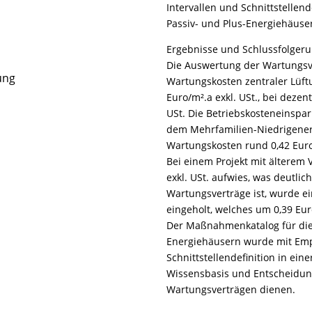
Intervallen und Schnittstellen
Passiv- und Plus-Energiehäuser
Ergebnisse und Schlussfolger
Die Auswertung der Wartungsve
ung
Wartungskosten zentraler Lüftu
Euro/m².a exkl. USt., bei dezen
USt. Die Betriebskosteneinsp
dem Mehrfamilien-Niedrigener
Wartungskosten rund 0,42 Euro
Bei einem Projekt mit älterem 
exkl. USt. aufwies, was deutlic
Wartungsverträge ist, wurde e
eingeholt, welches um 0,39 Eur
Der Maßnahmenkatalog für die 
Energiehäusern wurde mit Emp
Schnittstellendefinition in ei
Wissensbasis und Entscheidung
Wartungsverträgen dienen.