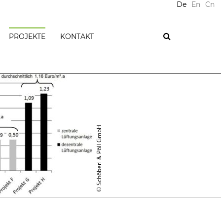
De
En
Cn
PROJEKTE
KONTAKT
PLUS-
ENERGIE
LISCHES
NAGEMENT
PASSIVHÄUSER
WOHNGEBÄUDE
ICHE
BÜROGEBÄUDE
© Schöberl & Pöll GmbH
GEWERBLICHE
GEBÄUDE
E
ÖFFENTLICHE
GEBÄUDE
IZIENZ
SANIERUNGEN
TIFIZIERUNGEN
ENERGIEAUSWEISE
EN