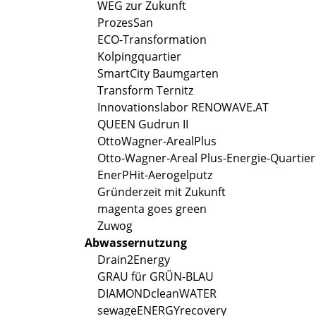
WEG zur Zukunft
ProzesSan
ECO-Transformation
Kolpingquartier
SmartCity Baumgarten
Transform Ternitz
Innovationslabor RENOWAVE.AT
QUEEN Gudrun II
OttoWagner-ArealPlus
Otto-Wagner-Areal Plus-Energie-Quartier
EnerPHit-Aerogelputz
Gründerzeit mit Zukunft
magenta goes green
Zuwog
Abwassernutzung
Drain2Energy
GRAU für GRÜN-BLAU
DIAMONDcleanWATER
sewageENERGYrecovery