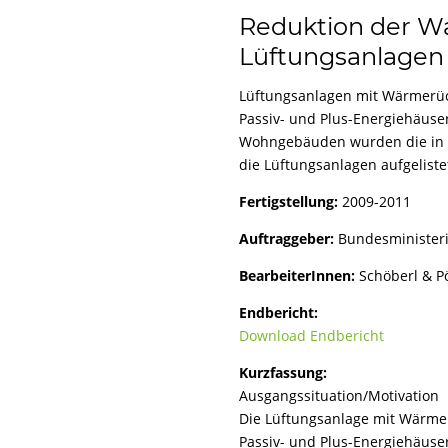
VORTRAGSTÄ
Reduktion der W
FORSCHUNG
Lüftungsanlagen 
Lüftungsanlagen mit Wärmerüc
Passiv- und Plus-Energiehäuse
Wohngebäuden wurden die in 
die Lüftungsanlagen aufgelist
Fertigstellung:
2009-2011
Auftraggeber:
Bundesministeri
BearbeiterInnen:
Schöberl & P
Endbericht:
Download Endbericht
Kurzfassung:
Ausgangssituation/Motivation
Die Lüftungsanlage mit Wärmer
Passiv- und Plus-Energiehäuse