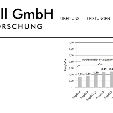
ÜBER UNS
LEISTUNGEN
PHILOSOPHIE
BAUPHYSIK
TEAM
BAUPHYSIKA
PROJEKTMA
AUSZEICHNUNGEN
MESSUNGEN
UND
VORTRÄGE
GUTACHTERL
TÄTIGKEITEN
PRESSE
BERATUNG
JOBANGEBOTE
PASSIVBAU,
PLUSENERGI
UND
ENERGIEEFF
GEBÄUDEZER
FÖRDERUNG