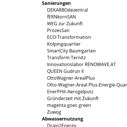
Sanierungen
DEKARBOdezentral
fERNkornSAN
WEG zur Zukunft
ProzesSan
ECO-Transformation
Kolpingquartier
SmartCity Baumgarten
Transform Ternitz
Innovationslabor RENOWAVE.AT
QUEEN Gudrun II
OttoWagner-ArealPlus
Otto-Wagner-Areal Plus-Energie-Quar
EnerPHit-Aerogelputz
Gründerzeit mit Zukunft
magenta goes green
Zuwog
Abwassernutzung
Drain2Energy