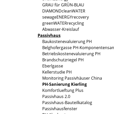
GRAU für GRÜN-BLAU
DIAMONDcleanWATER
sewageENERGYrecovery
greenWATERrecycling
Abwasser-Kreislauf
Passivhaus
Baukostenevaluierung PH
Belghofergasse PH-Komponentensan
Betriebskostenevaluierung PH
Brandschutzriegel PH
Eberlgasse
Kellerstudie PH
Monitoring Passivhäuser China
PH-Sanierung Kierling
Komfortlueftung Plus
Passivhaus 2.0
Passivhaus-Bauteilkatalog
Passivhausfenster