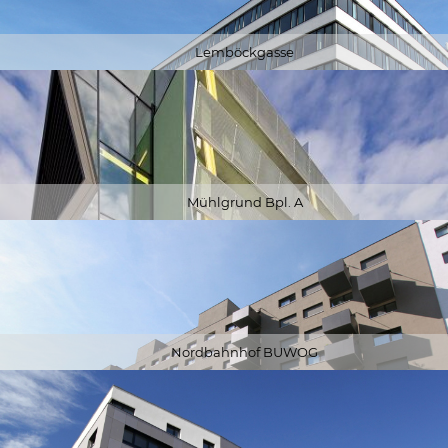
Lemböckgasse
Mühlgrund Bpl. A
Nordbahnhof BUWOG