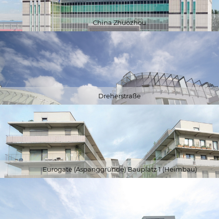
China Zhuozhou
Dreherstraße
Eurogate (Aspanggründe) Bauplatz 1 (Heimbau)