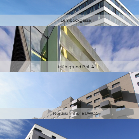
Lemböckgasse
Mühlgrund Bpl. A
Nordbahnhof BUWOG