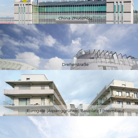
China Zhuozhou
Dreherstraße
Eurogate (Aspanggründe) Bauplatz 1 (Heimbau)