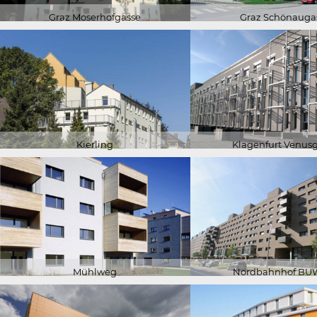
Graz Moserhofgasse
Graz Schönauga
Kierling
Klagenfurt Venus
Mühlweg
Nordbahnhof B