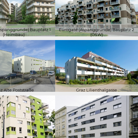
Aspanggründe) Bauplatz 1
Eurogate (Aspanggründe) Bauplatz 2
(Heimbau)
(ÖSW)
z Alte Poststraße
Graz Lilienthalgasse