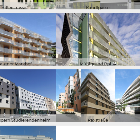
Hillerstrasse
Kandlgasse
autner Markhof
Mühlgrund Bpl. A
Aspern Studierendenheim
Raxstraße