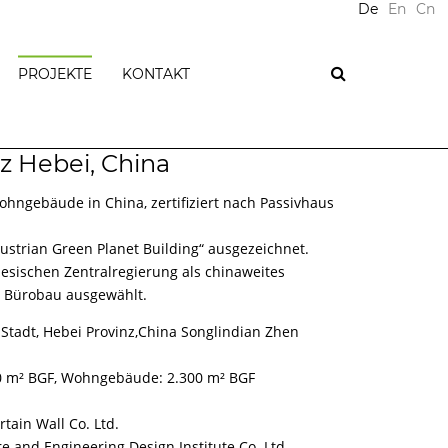
De
En
Cn
PROJEKTE
KONTAKT
PLUS-
z Hebei, China
ENERGIE
LISCHES
NAGEMENT
PASSIVHÄUSER
hngebäude in China, zertifiziert nach Passivhaus
WOHNGEBÄUDE
ustrian Green Planet Building“ ausgezeichnet.
ICHE
BÜROGEBÄUDE
esischen Zentralregierung als chinaweites
GEWERBLICHE
en Bürobau ausgewählt.
GEBÄUDE
tadt, Hebei Provinz,China Songlindian Zhen
E
ÖFFENTLICHE
GEBÄUDE
IZIENZ
0 m² BGF, Wohngebäude: 2.300 m² BGF
SANIERUNGEN
TIFIZIERUNGEN
ENERGIEAUSWEISE
tain Wall Co. Ltd.
EN
re and Engineering Design Institute Co. Ltd.