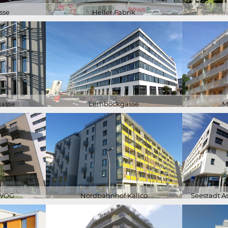
sse
Heller Fabrik
gasse
Lemböckgasse
M
UWOG
Nordbahnhof Kallco
Seestadt 