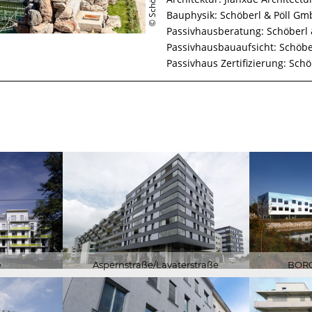
VORTRAGSTÄ
Bauphysik: Schöberl & Pöll G
Passivhausberatung: Schöberl
FORSCHUNG
Passivhausbauaufsicht: Schöbe
Passivhaus Zertifizierung: Sch
e
Aspernstraße/Lavaterstraße
BORG