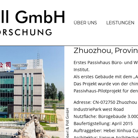
ÜBER UNS
LEISTUNGEN
PHILOSOPHIE
BAUPHYSIK
Zhuozhou, Provin
TEAM
BAUPHYSIKA
PROJEKTMA
Erstes Passivhaus Büro- und Wo
AUSZEICHNUNGEN
Institut.
MESSUNGEN
UND
VORTRÄGE
Als erstes Gebäude mit dem „A
GUTACHTERL
TÄTIGKEITEN
Das Projekt wurde von der chin
PRESSE
Passivhaus-Pilotprojekt für d
BERATUNG
JOBANGEBOTE
PASSIVBAU,
Adresse: CN-072750 Zhuozhou S
PLUSENERGI
UND
IndustriePark west Road
© Schöberl & Pöll GmbH
ENERGIEEFF
Nutzfläche: Bürogebäude 3.00
GEBÄUDEZER
Baufertigstellung: April 2015
Auftraggeber: Hebei Xinhua Cur
FÖRDERUNG
Architektur: Jianxue Architectu