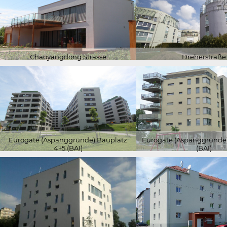
Chaoyangdong Strasse
Dreherstraße
Eurogate (Aspanggründe) Bauplatz
Eurogate (Aspanggründe)
4+5 (BAI)
(BAI)