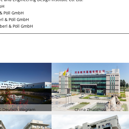
ZERTIFIZIERUNGEN
TIGKEIT
mbH
FORSCHUNG
 & Pöll GmbH
rl & Pöll GmbH
öberl & Pöll GmbH
 Deutsch Wagram
China Zhuozhou