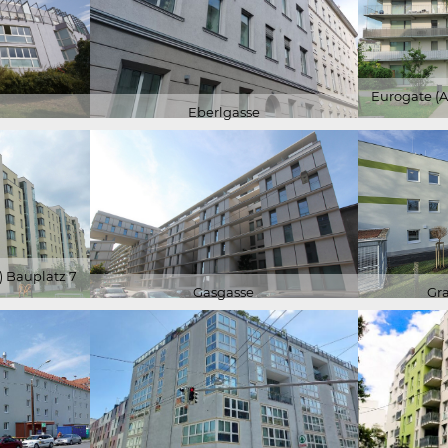
Eurogate (
Eberlgasse
 Bauplatz 7
Gasgasse
Gra