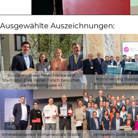
Ausgewählte Auszeichnungen:
Bundesminister Peter Hanke und
Nominierung Staatspr
Stadträtin Elke Hanel-Torsch besuchen
Klimawandelanpassu
die Fernkorngasse 41.
© 2026 Schöberl & Pöll GmbH
© 2026 Klima- und Energie
Innovationspreis: Klimaneutrale Städte
klimaaktiv Gold Stand