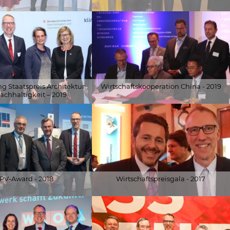
© Alfred Arzt |
vice/Ferlin-Fiedler
www.fotoundvideografie.com
 Staatspreis Architektur
Wirtschaftskooperation China - 2019
chhaltigkeit – 2019
 Pöll GmbH
© Schöberl & Pöll GmbH
PV-Award - 2018
Wirtschaftspreisgala - 2017
ler.at
© Schöberl & Pöll GmbH