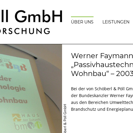
ÜBER UNS
LEISTUNGEN
PHILOSOPHIE
BAUPHYSIK
TEAM
BAUPHYSIKA
Werner Faymann 
PROJEKTMA
AUSZEICHNUNGEN
„Passivhaustechn
MESSUNGEN
UND
Wohnbau“ – 200
VORTRÄGE
GUTACHTERL
TÄTIGKEITEN
PRESSE
Bei der von Schöberl & Pöll Gm
BERATUNG
JOBANGEBOTE
PASSIVBAU,
der Bundeskanzler Werner Faym
PLUSENERGI
aus den Bereichen Umwelttechn
UND
© Schöberl & Pöll GmbH
ENERGIEEFF
Brandschutz und Energieplanu
GEBÄUDEZER
FÖRDERUNG