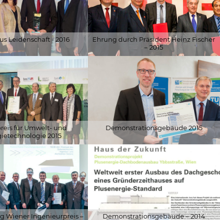
us Leidenschaft - 2016
Ehrung durch Präsident Heinz Fischer
– 2015
eabteilung
© Schöberl & Pöll GmbH
preis für Umwelt- und
Demonstrationsgebäude 2015
ietechnologie 2015
ky
© Gisela Erlacher
 Wiener Ingenieurpreis –
Demonstrationsgebäude – 2014