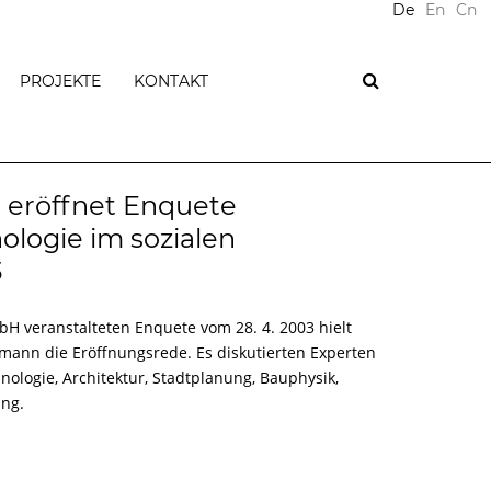
De
En
Cn
PROJEKTE
KONTAKT
PLUS-
ENERGIE
LISCHES
eröffnet Enquete
NAGEMENT
PASSIVHÄUSER
ologie im sozialen
WOHNGEBÄUDE
3
ICHE
BÜROGEBÄUDE
GEWERBLICHE
bH veranstalteten Enquete vom 28. 4. 2003 hielt
GEBÄUDE
ann die Eröffnungsrede. Es diskutierten Experten
E
ÖFFENTLICHE
ologie, Architektur, Stadtplanung, Bauphysik,
GEBÄUDE
IZIENZ
ng.
SANIERUNGEN
TIFIZIERUNGEN
ENERGIEAUSWEISE
EN