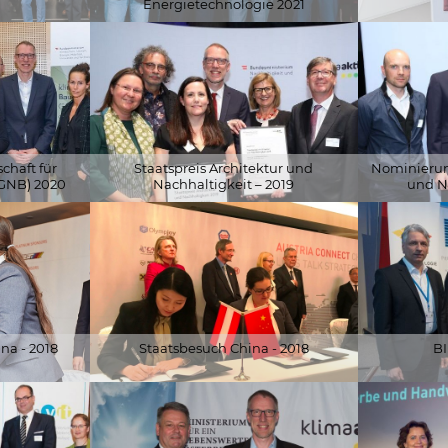
Energietechnologie 2021
Ausschnitt)
© BMK
© APA-Fotoser
chaft für
Staatspreis Architektur und
Nominierung
GNB) 2020
Nachhaltigkeit – 2019
und Na
© Schöberl &
© APA-Fotoservice/Schedl
com
na - 2018
Staatsbesuch China - 2018
BI
© Enshen Li
© photogreiss