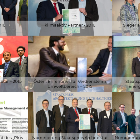
016
klimaaktiv Partner - 2016
Sieger a
© BMLFUW / Martin Hörmandinger
© WKÖ Press
Star – 2015
Österr. Ehrenpreis für Verdienste im
Staats
Umweltbereich – 2015
Energ
© österr. Botschaft in Peking
© Stefan Csá
t des „Plus-
Nominierung Staatspreis Architektur
Nominierung