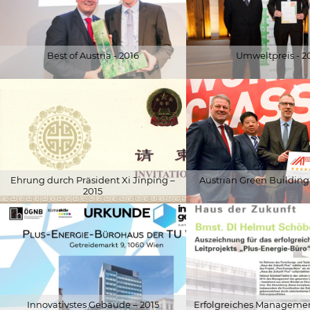
Best of Austria - 2016
Umweltpreis - 2
© Robert Strasser
© Helga Auer
Ehrung durch Präsident Xi Jinping –
Austrian Green Building 
2015
© Schöberl & Pöll GmbH
© Schöberl & Pöll GmbH
Innovativstes Gebäude – 2015
Erfolgreiches Managemen