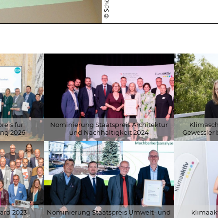
VORTRAGSTÄ
FORSCHUNG
eis für
Nominierung Staatspreis Architektur
Klimasch
ng 2026
und Nachhaltigkeit 2024
Gewessler 
fonds
© klimaaktiv/APA-Fotoservice/Leitner
© Klima- und
Fotoservice/L
ard 2023
Nominierung Staatspreis Umwelt- und
klimaakt