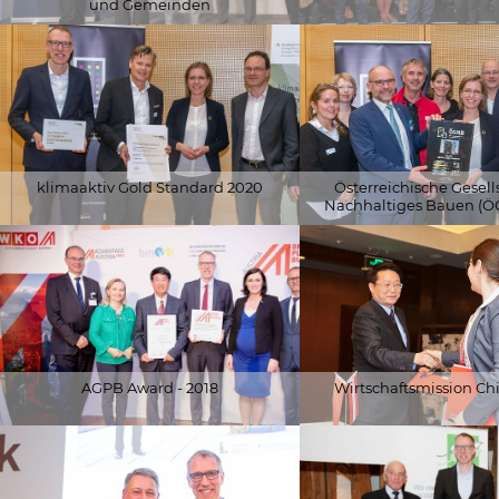
und Gemeinden
© APA-Fotoservice/Juhasz (
© Anja Grundböck
klimaaktiv Gold Standard 2020
Österreichische Gesells
Nachhaltiges Bauen (Ö
© Alfred Arzt |
© Alfred Arzt |
www.fotoundvideografie.com
www.fotoundvideografie.
AGPB Award - 2018
Wirtschaftsmission Chi
© WKÖ
© BMNT / Paul Gruber