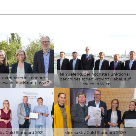
ZERTIFIZIERUNGEN
TIGKEIT
FORSCHUNG
Ni Yuefeng, der höchste Funktionär
utzministerin Leonore
der chinesischen Provinz Hebei, auf
besucht die Kauergasse 2
Besuch in Wien
 Energiefonds/APA-
© Schöberl & Pöll GmbH
eitner
iv Gold Standard 2021
klimaaktiv Gold Standard 2020