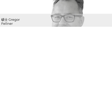
硕士 Gregor
Fellner