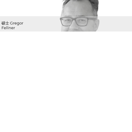
硕士 Gregor
Fellner