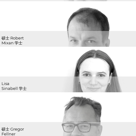
硕士 Robert
Mixan 学士
Lisa
Sinabell 学士
硕士 Gregor
Fellner