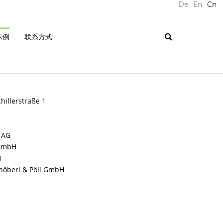
De
En
Cn
示例
联系方式
illerstraße 1
 AG
 GmbH
H
öberl & Pöll GmbH