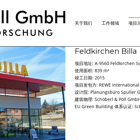
关于我们
工作领域
项目
公
建
产
Feldkirchen Billa
司
筑
能
理
物
建
念
理
筑
项目地址: A-9560 Feldkirchen Sch
团
建
被
使用面积: 839 m²
队
筑
动
竣工日期: 2015
物
式
理
建
讲
项目发包方: REWE International
学
筑
座
设计院: Planungsbüro Spuller
相
业
关
务
住
建筑物理: Schöberl & Pöll Gmb
的
宅
EU Green Building 体系认证: Sch
项
建
荣
目
筑
誉
管
理
办
媒
公
体
测
楼
相
试
关